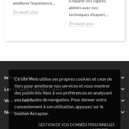
à réparer vos cigares
et
co
améliorer l'expérience...
abîmés avec nos
er
En savoir plus
techniques d'expert....
En
En savoir plus

Informations
Ce site Web utilise ses propres cookies et ceux de
tiers pour améliorer nos services et vous montrer

Les conseils Univers Cigare
des publicités liées à vos préférences en analysant
vos habitudes de navigation. Pour donner votre

Votre compte
consentement à son utilisation, appuyez sur le

Nous contacter
bouton Accepter.
GESTION DE VOS DONNÉES PERSONNELLES