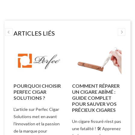
ARTICLES LIÉS
POURQUOI CHOISIR
COMMENT RÉPARER
C
PERFEC CIGAR
UN CIGARE ABÎMÉ :
F
UR
SOLUTIONS ?
GUIDE COMPLET
(
POUR SAUVER VOS
D
L'article sur Perfec Cigar
PRÉCIEUX CIGARES
n
Ap
Solutions met en avant
Un cigare fissuré n'est pas
fu
l'innovation et la passion
une fatalité ! 🛠️ Apprenez
de
de la marque pour