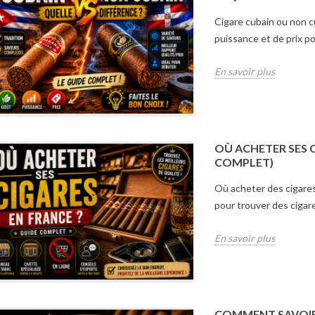
Cigare cubain ou non c
puissance et de prix po
En savoir plus
OÙ ACHETER SES C
COMPLET)
 CHOISIR LA
DIFFÉRENCE ENTRE
OÙ AC
Où acheter des cigares
E SON CIGARE ?
CIGARE CUBAIN ET NON
EN FR
COMPLET)
CUBAIN : LEQUEL CHOISIR
COMP
pour trouver des cigare
?
e de cigare choisir ?
Où ache
En savoir plus
Cigare cubain ou non cubain ?
les principaux
France 
Découvrez les différences de
trouvez celui qui
meilleu
goût, de puissance et de prix
le mieux à vos...
des ciga
pour choisir le cigare qui...
COMMENT SAVOIR 
lus
En savo