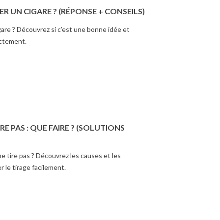
 UN CIGARE ? (RÉPONSE + CONSEILS)
sez le briquet torche
L'article met en lumière les
our votre expérience de
avantages d'utiliser un emporte-
gare ? Découvrez si c’est une bonne idée et
de cigare avec notre
pièce pour la préparation des
ectement.
achat. De la flamme...
cigares. Il explique...
ir plus
En savoir plus
RE PAS : QUE FAIRE ? (SOLUTIONS
e tire pas ? Découvrez les causes et les
r le tirage facilement.