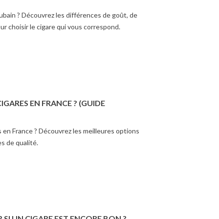
ubain ? Découvrez les différences de goût, de
ur choisir le cigare qui vous correspond.
IGARES EN FRANCE ? (GUIDE
HETER SES CIGARES
COMMENT SAVOIR SI UN
 en France ? Découvrez les meilleures options
ANCE ? (GUIDE
CIGARE EST ENCORE BON
LET)
? (GUIDE SIMPLE)
s de qualité.
ter des cigares en
Comment savoir si un cigare est
? Découvrez les
encore bon ? Découvrez les
res options pour trouver
signes simples pour vérifier sa
res de qualité.
qualité.
SI UN CIGARE EST ENCORE BON ?
ir plus
En savoir plus