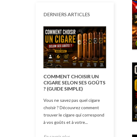
DERNIERS ARTICLES
COMMENT CHOISIR UN
COMMENT
CIGARE SELON SES GOÛTS
TAILLE D
? (GUIDE SIMPLE)
(GUIDE 
Vous ne savez pas quel cigare
Quelle taill
choisir ? Découvrez comment
Découvrez 
trouver le cigare qui correspond
formats et 
à vos goûts et à votre...
correspond 
En savoir plus
En savoir p