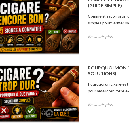
(GUIDE SIMPLE)
En savoir plus
Comment savoir si un c
simples pour vérifier sa
En savoir plus
POURQUOI MON CI
SOLUTIONS)
Pourquoi un cigare est 
pour améliorer votre e
En savoir plus
 CHOISIR SA
QUEL TYPE DE COUPE-
LES C
IGARES ?
CIGARE CHOISIR ?
CHOIS
BRIQ