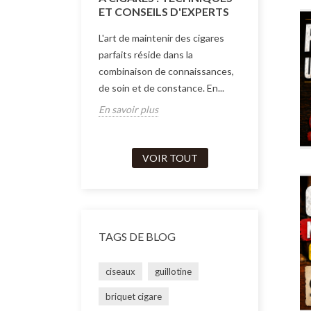
Trouvez vot
ET CONSEILS D'EXPERTS
préserver l
L'art de maintenir des cigares
cigares. No
parfaits réside dans la
explore les 
combinaison de connaissances,
En savoir p
de soin et de constance. En...
En savoir plus
VOIR TOUT
TAGS DE BLOG
ciseaux
guillotine
briquet cigare