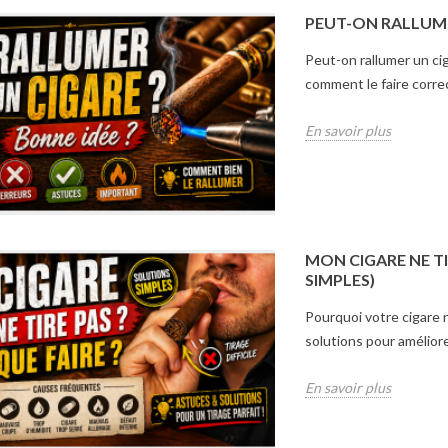
re écrin idéal pour
Cet article explore les différents
PEUT-ON RALLUMER
Choisis
'essence de vos
types de coupes-cigares : coupe
idéal p
Peut-on rallumer un ci
tre dernier article
droite, coupe en V et
fumage 
comment le faire corr
critères...
perforation. Il souligne...
guide d'
lus
En savoir plus
En savoir plus
En savo
MON CIGARE NE TI
SIMPLES)
Pourquoi votre cigare n
solutions pour améliore
En savoir plus