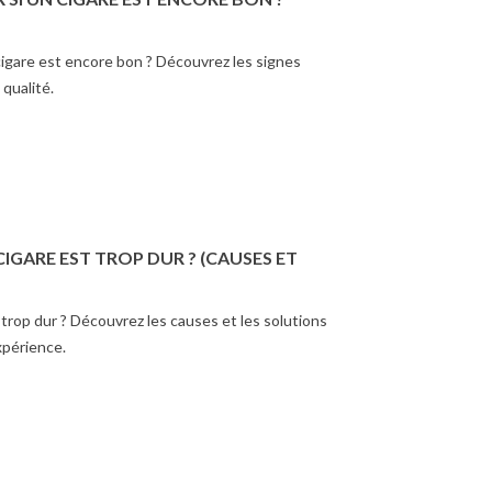
igare est encore bon ? Découvrez les signes
 qualité.
GARE EST TROP DUR ? (CAUSES ET
trop dur ? Découvrez les causes et les solutions
xpérience.
RITÈRES POUR
POURQUOI UTILISER UN
IR LE MEILLEUR
EMPORTE-PIÈCE POUR
UET TORCHE
COUPER SON CIGARE ?