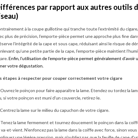
ifférences par rapport aux autres outils d
En savoir plus
iseau)
ntrairement à la coupe guillotine qui tranche toute l’extrémité du cigare,
ec plus de précision, l’emporte-pièce permet une approche plus fine dan
éserve l’intégrité de la cape et sous cape, réduisant ainsi le risque de d
enlevant qu’une petite partie de la cape, l’emporte-pièce maintient l’hum
gare.
Enfin, l’utilisation de l’emporte-pièce permet généralement d’avoir
ner votre dégustation.
s étapes à respecter pour couper correctement votre cigare
 Ouvrez le poinçon pour faire apparaître la lame. Etendez ou tordez la lame
, si votre poinçon est muni d'un couvercle, retirez-le.
 Centrez la lame sur le milieu du capuchon de votre cigare.
 Tenez la lame fermement et tournez doucement le poinçon dans la coif
 CHOISIR SA
QUEL TYPE DE COUPE-
LES C
 va-et-vient. N'enfoncez pas la lame dans la coiffe avec force, sinon vous r
IGARES ?
CIGARE CHOISIR ?
CHOIS
BRIQ
pliquez une légère pression, mais n'oubliez pas que la feuille de cape d'un 