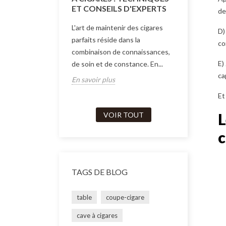
Trouvez vot
ET CONSEILS D'EXPERTS
de
préserver l
L'art de maintenir des cigares
D)
cigares. No
parfaits réside dans la
co
explore les 
combinaison de connaissances,
En savoir p
E)
de soin et de constance. En...
ca
En savoir plus
Et
L
VOIR TOUT
c
TAGS DE BLOG
table
coupe-cigare
cave à cigares