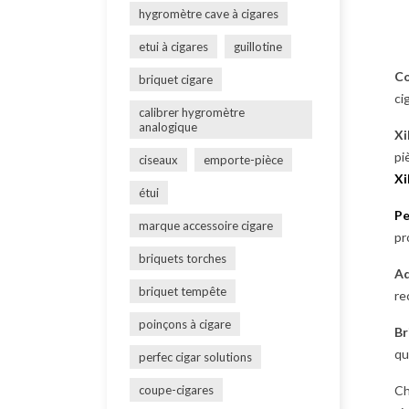
hygromètre cave à cigares
etui à cigares
guillotine
Co
briquet cigare
ci
calibrer hygromètre
analogique
Xi
pi
ciseaux
emporte-pièce
Xi
étui
Pe
marque accessoire cigare
pr
briquets torches
Ad
briquet tempête
re
poinçons à cigare
Br
qu
perfec cigar solutions
coupe-cigares
Ch