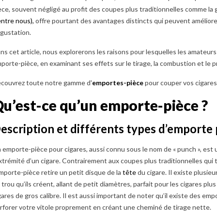
èce, souvent négligé au profit des coupes plus traditionnelles comme la g
entre nous),
offre pourtant des avantages distincts qui peuvent amélior
gustation.
ns cet article, nous explorerons les raisons pour lesquelles les amateurs 
porte-pièce, en examinant ses effets sur le tirage, la combustion et le p
couvrez toute notre gamme d'
emportes-pièce
pour couper vos cigare
u’est-ce qu’un emporte-pièce ?
 CHOISIR LA
DIFFÉRENCE ENTRE
OÙ AC
escription et différents types d’emporte 
E SON CIGARE ?
CIGARE CUBAIN ET NON
EN FR
COMPLET)
CUBAIN : LEQUEL CHOISIR
COMP
 emporte-pièce pour cigares, aussi connu sous le nom de « punch », est 
?
e de cigare choisir ?
Où ache
extrémité d’un cigare. Contrairement aux coupes plus traditionnelles qui 
Cigare cubain ou non cubain ?
les principaux
France 
emporte-pièce retire un petit disque de la
tête
du cigare. Il existe plusieu
Découvrez les différences de
trouvez celui qui
meilleu
 trou qu’ils créent, allant de petit diamètres, parfait pour les cigares plus
goût, de puissance et de prix
le mieux à vos...
des ciga
gares de gros calibre. Il est aussi important de noter qu’il existe des e
pour choisir le cigare qui...
rforer votre vitole proprement en créant une cheminé de tirage nette.
lus
En savo