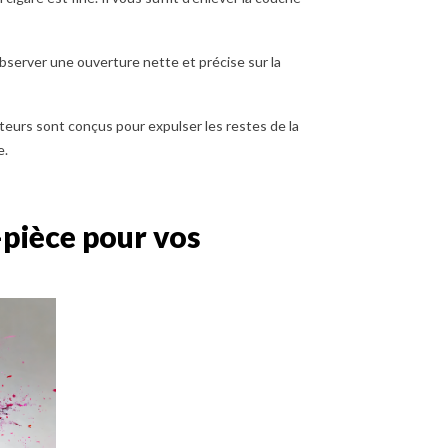
sez le briquet torche
L'article met en lumière les
our votre expérience de
avantages d'utiliser un emporte-
observer une ouverture nette et précise sur la
de cigare avec notre
pièce pour la préparation des
achat. De la flamme...
cigares. Il explique...
ateurs sont conçus pour expulser les restes de la
ir plus
En savoir plus
e.
pièce pour vos