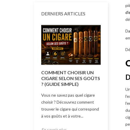
pi
d’
DERNIERS ARTICLES
dé
Da
em
Dé
Q
COMMENT CHOISIR UN
COMMENT
D
CIGARE SELON SES GOÛTS
TAILLE D
? (GUIDE SIMPLE)
(GUIDE 
Un
Vous ne savez pas quel cigare
Quelle taill
l’
choisir ? Découvrez comment
Découvrez 
l’
trouver le cigare qui correspond
formats et 
du
à vos goûts et à votre...
correspond 
ci
pe
En savoir plus
En savoir p