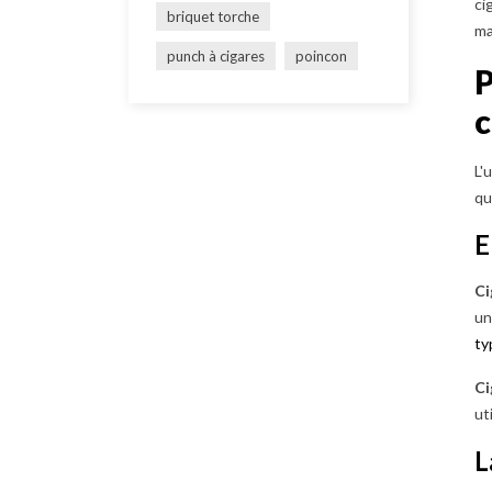
ci
briquet torche
ma
punch à cigares
poincon
P
c
L'
qu
E
Ci
un
ty
Ci
ut
L