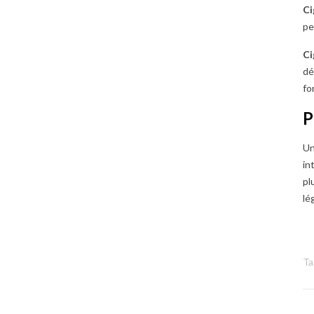
Ci
pe
Ci
dé
fo
P
Un
in
pl
lé
Ta