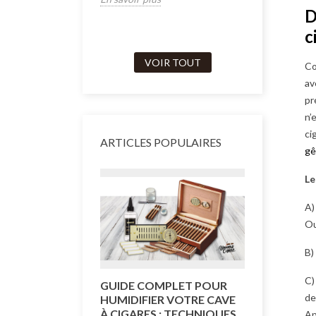
D
c
VOIR TOUT
Co
av
pr
n’
ci
ARTICLES POPULAIRES
gê
Le
A)
Ou
B)
C)
GUIDE COMPLET POUR
COMMENT
de
HUMIDIFIER VOTRE CAVE
CAVE À C
À CIGARES : TECHNIQUES
Ap