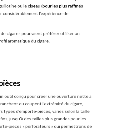
uillotine ou le
ciseau (pour les plus raffinés
er considérablement l’expérience de
de cigares pourraient préférer utiliser un
rofil aromatique du cigare.
s
HETER SES CIGARES
COMMENT SAVOIR SI UN
pièces
ANCE ? (GUIDE
CIGARE EST ENCORE BON
LET)
? (GUIDE SIMPLE)
un outil conçu pour créer une ouverture nette à
ter des cigares en
Comment savoir si un cigare est
tranchent ou coupent l’extrémité du cigare,
? Découvrez les
encore bon ? Découvrez les
rs types d’emporte-pièces, variés selon la taille
res options pour trouver
signes simples pour vérifier sa
 fins, jusqu’à des tailles plus grandes pour les
res de qualité.
qualité.
mporte-pièces « perforateurs » qui permettrons de
ir plus
En savoir plus