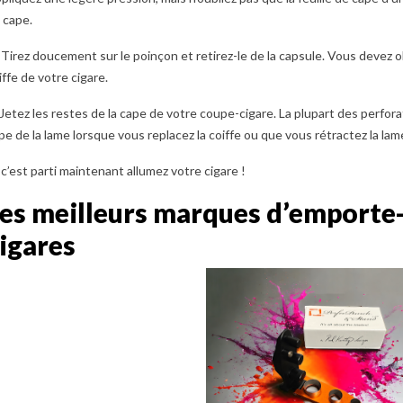
re écrin idéal pour
Cet article explore les différents
 cape.
Choisis
'essence de vos
types de coupes-cigares : coupe
idéal p
 Tirez doucement sur le poinçon et retirez-le de la capsule. Vous devez 
tre dernier article
droite, coupe en V et
fumage 
iffe de votre cigare.
critères...
perforation. Il souligne...
guide d'
lus
En savoir plus
 Jetez les restes de la cape de votre coupe-cigare. La plupart des perfor
En savo
pe de la lame lorsque vous replacez la coiffe ou que vous rétractez la lam
 c’est parti maintenant allumez votre cigare !
es meilleurs marques d’emporte-
igares