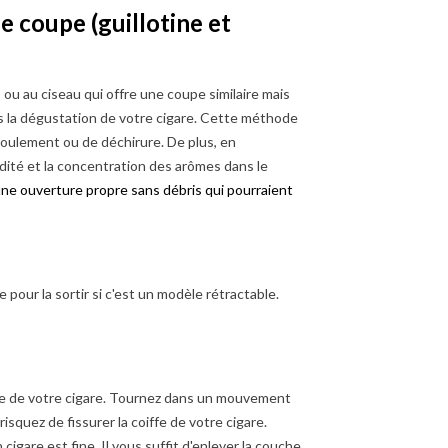
e coupe (guillotine et
 ou au ciseau qui offre une coupe similaire mais
s la dégustation de votre cigare. Cette méthode
éroulement ou de déchirure. De plus, en
idité et la concentration des arômes dans le
 une ouverture propre sans débris qui pourraient
 pour la sortir si c'est un modèle rétractable.
fe de votre cigare. Tournez dans un mouvement
RITÈRES POUR
POURQUOI UTILISER UN
isquez de fissurer la coiffe de votre cigare.
IR LE MEILLEUR
EMPORTE-PIÈCE POUR
UET TORCHE
COUPER SON CIGARE ?
cigare est fine. Il vous suffit d'enlever la couche