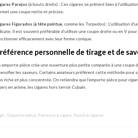
gares Parejos
(à bouts droits) : Ces cigares se prêtent bien à l'utilisati
rmet une coupe nette et précise.
gares Figurados
(
à tête pointue
, comme les Torpedos) : L'utilisation d
licate. Il est souvent préférable d'utiliser une coupe droite ou en V pour
nctionner efficacement avec leur forme conique.
référence personnelle de tirage et de sa
 emporte-pièce crée une ouverture plus petite comparée à une coupe dr
tensifier les saveurs. Certains amateurs préfèrent cette méthode pour s
us riche et plus concentrée. On retiendra que l’emporte-pièce pour ciga
gers en arôme, les cigares hors terroir Cubain.
gs :
Emporte-pièce
,
Poinçons à cigare
,
Punch à cigares