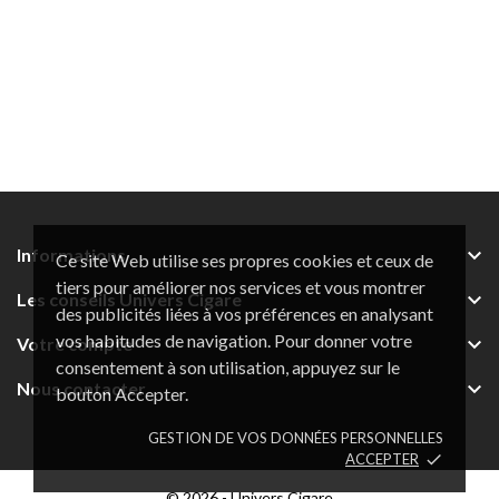

Informations
Ce site Web utilise ses propres cookies et ceux de
tiers pour améliorer nos services et vous montrer

Les conseils Univers Cigare
des publicités liées à vos préférences en analysant
vos habitudes de navigation. Pour donner votre

Votre compte
consentement à son utilisation, appuyez sur le

Nous contacter
bouton Accepter.
GESTION DE VOS DONNÉES PERSONNELLES
ACCEPTER
done
© 2026 - Univers Cigare