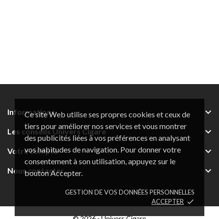

Informations
Ce site Web utilise ses propres cookies et ceux de
tiers pour améliorer nos services et vous montrer

Les conseils Univers Cigare
des publicités liées à vos préférences en analysant
vos habitudes de navigation. Pour donner votre

Votre compte
consentement à son utilisation, appuyez sur le

Nous contacter
bouton Accepter.
GESTION DE VOS DONNÉES PERSONNELLES
ACCEPTER
done
© 2026 - Univers Cigare