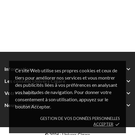

Informations
Ce site Web utilise ses propres cookies et ceux de
tiers pour améliorer nos services et vous montrer

Les conseils Univers Cigare
des publicités liées à vos préférences en analysant
vos habitudes de navigation. Pour donner votre

Votre compte
consentement à son utilisation, appuyez sur le

Nous contacter
bouton Accepter.
GESTION DE VOS DONNÉES PERSONNELLES
ACCEPTER
done
© 2026 - Univers Cigare