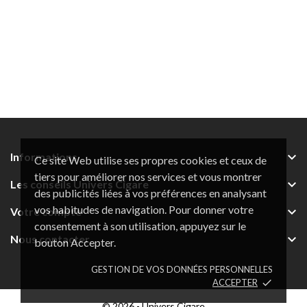

Informations
Ce site Web utilise ses propres cookies et ceux de
tiers pour améliorer nos services et vous montrer

Les conseils Univers Cigare
des publicités liées à vos préférences en analysant
vos habitudes de navigation. Pour donner votre

Votre compte
consentement à son utilisation, appuyez sur le

Nous contacter
bouton Accepter.
GESTION DE VOS DONNÉES PERSONNELLES
ACCEPTER
done
© 2026 - Univers Cigare