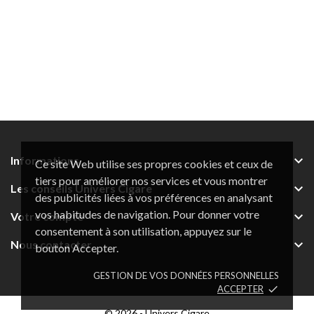

Informations
Ce site Web utilise ses propres cookies et ceux de
tiers pour améliorer nos services et vous montrer

Les conseils Univers Cigare
des publicités liées à vos préférences en analysant
vos habitudes de navigation. Pour donner votre

Votre compte
consentement à son utilisation, appuyez sur le

Nous contacter
bouton Accepter.
GESTION DE VOS DONNÉES PERSONNELLES
ACCEPTER
done
© 2026 - Univers Cigare