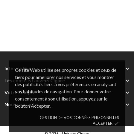

Informations
Ce site Web utilise ses propres cookies et ceux de
tiers pour améliorer nos services et vous montrer

Les conseils Univers Cigare
des publicités liées à vos préférences en analysant
vos habitudes de navigation. Pour donner votre

Votre compte
consentement à son utilisation, appuyez sur le

Nous contacter
bouton Accepter.
GESTION DE VOS DONNÉES PERSONNELLES
ACCEPTER
done
© 2026 - Univers Cigare