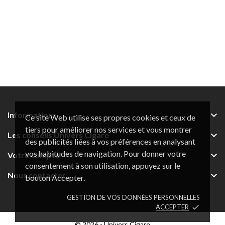

Informations
Ce site Web utilise ses propres cookies et ceux de
tiers pour améliorer nos services et vous montrer

Les conseils Univers Cigare
des publicités liées à vos préférences en analysant
vos habitudes de navigation. Pour donner votre

Votre compte
consentement à son utilisation, appuyez sur le

Nous contacter
bouton Accepter.
GESTION DE VOS DONNÉES PERSONNELLES
ACCEPTER
done
© 2026 - Univers Cigare