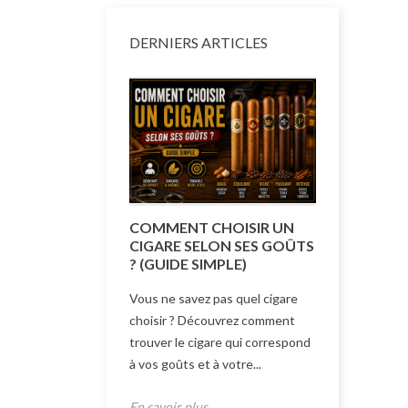
DERNIERS ARTICLES
COMMENT CHOISIR UN
COMMENT
CIGARE SELON SES GOÛTS
TAILLE D
? (GUIDE SIMPLE)
(GUIDE 
Vous ne savez pas quel cigare
Quelle taill
choisir ? Découvrez comment
Découvrez 
trouver le cigare qui correspond
formats et 
à vos goûts et à votre...
correspond 
En savoir plus
En savoir p