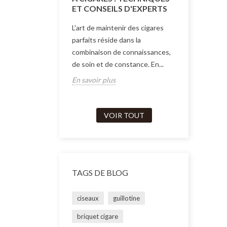
Trouvez vot
ET CONSEILS D'EXPERTS
préserver l
L'art de maintenir des cigares
cigares. No
parfaits réside dans la
explore les 
combinaison de connaissances,
En savoir p
de soin et de constance. En...
En savoir plus
VOIR TOUT
TAGS DE BLOG
ciseaux
guillotine
briquet cigare