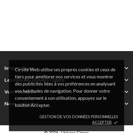

Informations
Ce site Web utilise ses propres cookies et ceux de
tiers pour améliorer nos services et vous montrer

Les conseils Univers Cigare
des publicités liées à vos préférences en analysant
vos habitudes de navigation. Pour donner votre

Votre compte
consentement à son utilisation, appuyez sur le

Nous contacter
bouton Accepter.
GESTION DE VOS DONNÉES PERSONNELLES
ACCEPTER
done
© 2026 - Univers Cigare