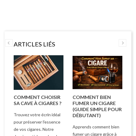
ARTICLES LIÉS
COMMENT CHOISIR
COMMENT BIEN
C
E
SA CAVE À CIGARES ?
FUMER UN CIGARE
C
)
(GUIDE SIMPLE POUR
C
Trouvez votre écrin idéal
DÉBUTANT)
C
C
pour préserver l'essence
Apprends comment bien
es
de vos cigares. Notre
Co
fumer un cigare grâce à