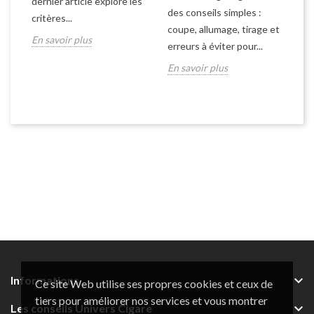
dernier article explore les
ci
des conseils simples :
critères...
Dé
coupe, allumage, tirage et
En savoir plus
pr
erreurs à éviter pour...
le
En savoir plus
En

Informations
Ce site Web utilise ses propres cookies et ceux de
tiers pour améliorer nos services et vous montrer

Les conseils Univers Cigare