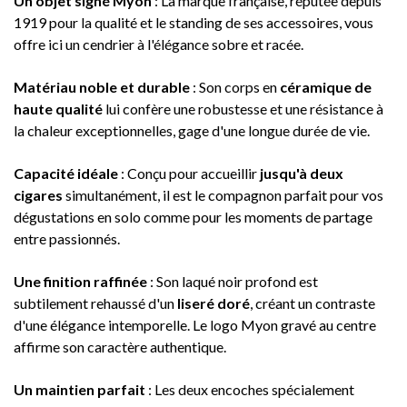
Un objet signé Myon
: La marque française, réputée depuis
1919 pour la qualité et le standing de ses accessoires, vous
offre ici un cendrier à l'élégance sobre et racée.
Matériau noble et durable
: Son corps en
céramique de
haute qualité
lui confère une robustesse et une résistance à
la chaleur exceptionnelles, gage d'une longue durée de vie
.
Capacité idéale
: Conçu pour accueillir
jusqu'à deux
cigares
simultanément, il est le compagnon parfait pour vos
dégustations en solo comme pour les moments de partage
entre passionnés
.
Une finition raffinée
: Son laqué noir profond est
subtilement rehaussé d'un
liseré doré
, créant un contraste
d'une élégance intemporelle. Le logo Myon gravé au centre
affirme son caractère authentique
.
Un maintien parfait
: Les deux encoches spécialement