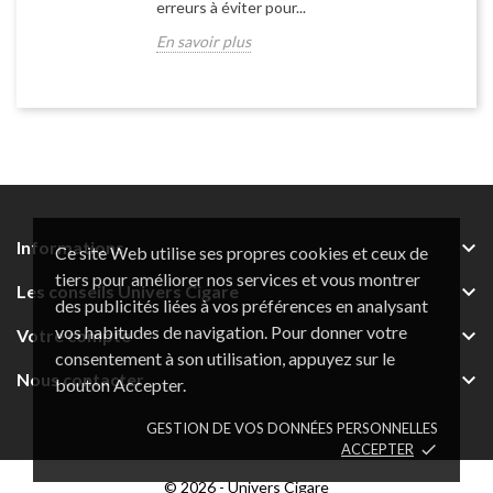
erreurs à éviter pour...
En savoir plus

Informations
Ce site Web utilise ses propres cookies et ceux de
tiers pour améliorer nos services et vous montrer

Les conseils Univers Cigare
des publicités liées à vos préférences en analysant
vos habitudes de navigation. Pour donner votre

Votre compte
consentement à son utilisation, appuyez sur le

Nous contacter
bouton Accepter.
GESTION DE VOS DONNÉES PERSONNELLES
ACCEPTER
done
© 2026 - Univers Cigare