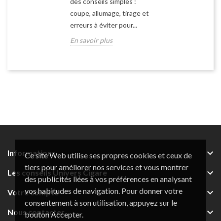
des conseils simples :
coupe, allumage, tirage et
erreurs à éviter pour...
En savoir plus

Informations
Ce site Web utilise ses propres cookies et ceux de
tiers pour améliorer nos services et vous montrer

Les conseils Univers Cigare
des publicités liées à vos préférences en analysant
vos habitudes de navigation. Pour donner votre

Votre compte
consentement à son utilisation, appuyez sur le

Nous contacter
bouton Accepter.