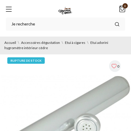
0
Accueil
Accessoires dégustation
Etui à cigares
Etui adorini
hygromètre intérieur cèdre
RUPTURE DE STOCK
0