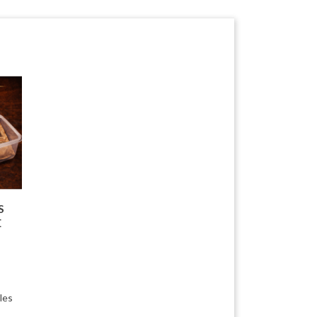
S
E
les