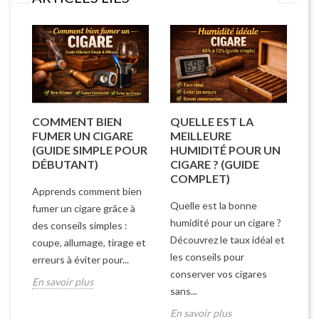
SI
COMMENT BIEN
QUELLE EST LA
C
FUMER UN CIGARE
MEILLEURE
U
(GUIDE SIMPLE POUR
HUMIDITÉ POUR UN
E
DÉBUTANT)
CIGARE ? (GUIDE
(
COMPLET)
Apprends comment bien
Co
Quelle est la bonne
fumer un cigare grâce à
ci
humidité pour un cigare ?
des conseils simples :
Dé
Découvrez le taux idéal et
coupe, allumage, tirage et
si
les conseils pour
erreurs à éviter pour...
qu
conserver vos cigares
En savoir plus
En
sans...
En savoir plus