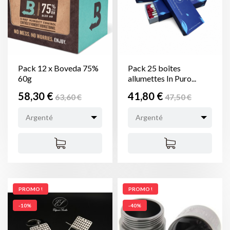
Pack 12 x Boveda 75%
Pack 25 boîtes
60g
allumettes In Puro...
Prix
Prix
Prix
Prix
58,30 €
41,80 €
63,60 €
47,50 €
de
de
Argenté
Argenté
base
base
PROMO !
PROMO !
-10%
-40%