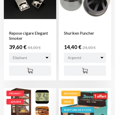
Repose cigare Elegant
Shuriken Puncher
Smoker
Prix
Prix
Prix
Prix
39,60 €
14,40 €
44,00 €
24,00 €
de
de
Éléphant
Argenté
base
base
PROMO !
NOUVEAU
- 630,00 €
PACK
RUPTURE DE STOCK