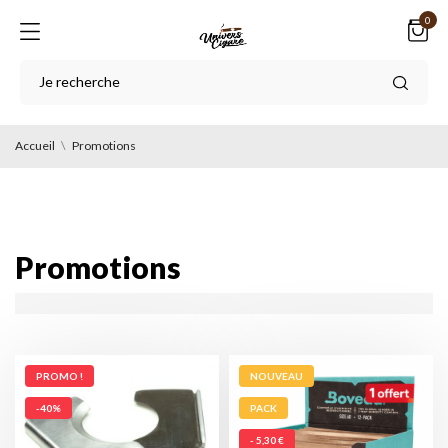
0
Accueil
Promotions
Promotions
PROMO !
NOUVEAU
-40%
PACK
- 5,30 €