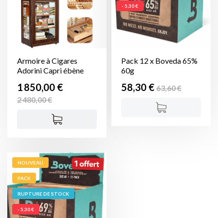
- 5,30 €
Armoire à Cigares
Pack 12 x Boveda 65%
Adorini Capri ébène
60g
Prix
Prix
Prix
Prix
1 850,00 €
58,30 €
63,60 €
de
de
2 480,00 €
base
base
NOUVEAU
PACK
RUPTURE DE STOCK
- 5,30 €