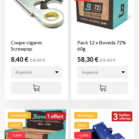
Coupe-cigares
Pack 12 x Boveda 72%
Screwpop
60g
Prix
Prix
Prix
Prix
8,40 €
58,30 €
14,00 €
63,60 €
de
de
Argenté
Argenté
base
base
NOUVEAU
NOUVEAU
PACK
PACK
- 5,30 €
- 5,70 €