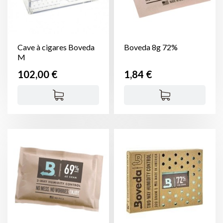
Cave à cigares Boveda
Boveda 8g 72%
M
Prix
Prix
102,00 €
1,84 €