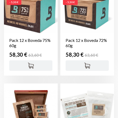
- 5,30 €
- 5,30 €
Pack 12 x Boveda 75%
Pack 12 x Boveda 72%
60g
60g
Prix
Prix
Prix
Prix
58,30 €
58,30 €
63,60 €
63,60 €
de
de
base
base