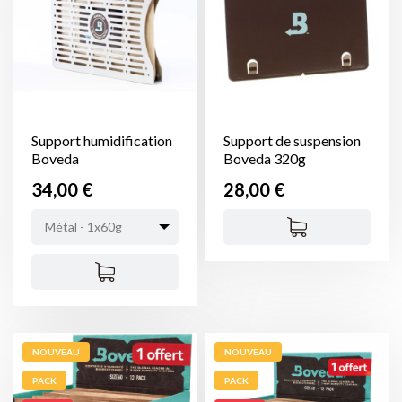
Support humidification
Support de suspension
Boveda
Boveda 320g
Prix
Prix
34,00 €
28,00 €
Métal - 1x60g
NOUVEAU
NOUVEAU
PACK
PACK