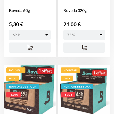
Boveda 60g
Boveda 320g
Prix
Prix
5,30 €
21,00 €
69 %
72 %
NOUVEAU
NOUVEAU
PACK
PACK
RUPTURE DE STOCK
RUPTURE DE STOCK
- 5,30 €
- 5,30 €