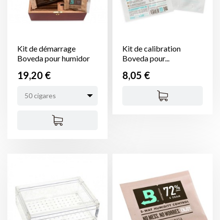
Kit de démarrage
Kit de calibration
Boveda pour humidor
Boveda pour...
Prix
Prix
19,20 €
8,05 €
50 cigares