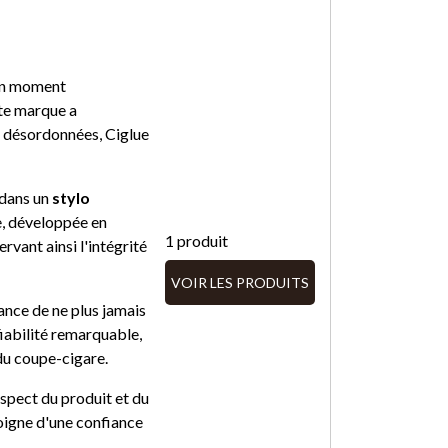
 un moment
tte marque a
t désordonnées, Ciglue
 dans un
stylo
ue, développée en
1 produit
rvant ainsi l'intégrité
VOIR LES PRODUITS
rance de ne plus jamais
fiabilité remarquable,
du coupe-cigare.
respect du produit et du
igne d'une confiance