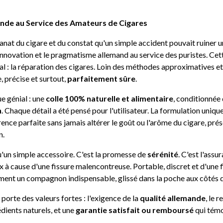
mande au Service des Amateurs de Cigares
sanat du cigare et du constat qu'un simple accident pouvait ruiner
innovation et le pragmatisme allemand au service des puristes. Ce
al : la réparation des cigares. Loin des méthodes approximatives e
, précise et surtout,
parfaitement sûre
.
e génial : une
colle 100% naturelle et alimentaire
, conditionnée
n
. Chaque détail a été pensé pour l'utilisateur. La formulation uniq
nce parfaite sans jamais altérer le goût ou l'arôme du cigare, prése
n.
qu'un simple accessoire. C'est la promesse de
sérénité
. C'est l'assu
ux à cause d'une fissure malencontreuse. Portable, discret et d'une 
ement un compagnon indispensable, glissé dans la poche aux côtés 
porte des valeurs fortes : l'exigence de la
qualité allemande
, le 
ients naturels, et une
garantie satisfait ou remboursé
qui témo