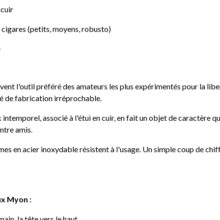
 cuir
e cigares (petits, moyens, robusto)
e
vent l'outil préféré des amateurs les plus expérimentés pour la liber
é de fabrication irréprochable.
 intemporel, associé à l'étui en cuir, en fait un objet de caractère q
ntre amis.
mes en acier inoxydable résistent à l'usage. Un simple coup de chiff
ux Myon :
in, la tête vers le haut.