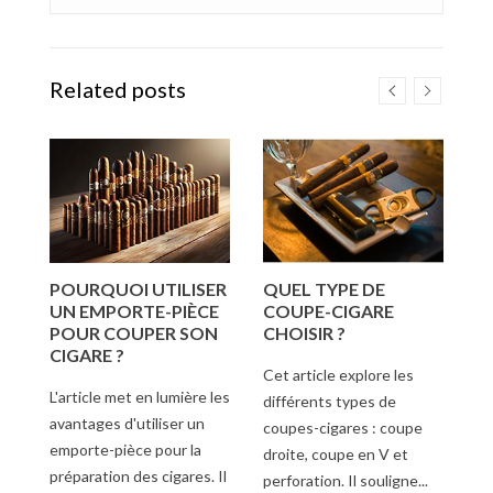
Related posts
POURQUOI UTILISER
QUEL TYPE DE
C
UN EMPORTE-PIÈCE
COUPE-CIGARE
S
UR
POUR COUPER SON
CHOISIR ?
A
CIGARE ?
C
Cet article explore les
C
n
L'article met en lumière les
D
différents types de
avantages d'utiliser un
coupes-cigares : coupe
Dé
emporte-pièce pour la
droite, coupe en V et
po
et
préparation des cigares. Il
perforation. Il souligne...