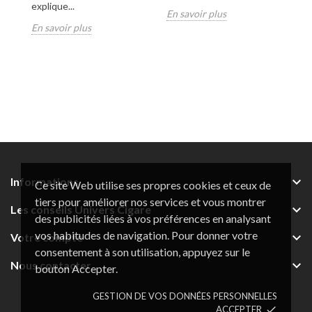
l’
explique...
En savoir plus
Co
En savoir plus
ca
En

Informations
Ce site Web utilise ses propres cookies et ceux de
tiers pour améliorer nos services et vous montrer

Les conseils Univers Cigare
des publicités liées à vos préférences en analysant
vos habitudes de navigation. Pour donner votre

Votre compte
consentement à son utilisation, appuyez sur le

Nous contacter
bouton Accepter.
GESTION DE VOS DONNÉES PERSONNELLES
ACCEPTER
done