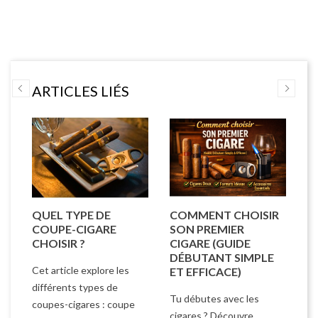
ARTICLES LIÉS
UN
QUEL TYPE DE
COMMENT CHOISIR
C
COUPE-CIGARE
SON PREMIER
F
CHOISIR ?
CIGARE (GUIDE
(
DÉBUTANT SIMPLE
D
Cet article explore les
ET EFFICACE)
Ap
différents types de
Tu débutes avec les
fu
coupes-cigares : coupe
cigares ? Découvre